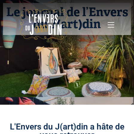
Le journal de l’Envers
du J(art)din
L'Envers du J(art)din a hâte de